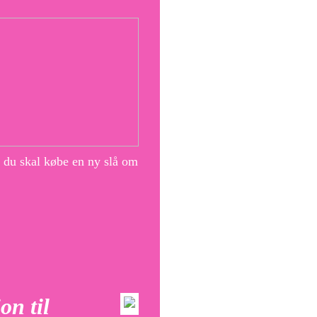
r du skal købe en ny slå om
on til