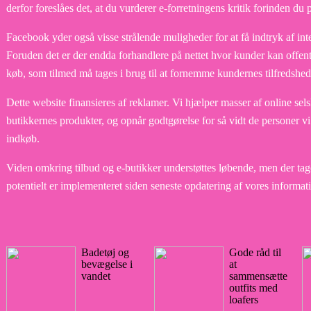
derfor foreslåes det, at du vurderer e-forretningens kritik forinden du 
Facebook yder også visse strålende muligheder for at få indtryk af int
Foruden det er der endda forhandlere på nettet hvor kunder kan offen
køb, som tilmed må tages i brug til at fornemme kundernes tilfredshed
Dette website finansieres af reklamer. Vi hjælper masser af online sel
butikkernes produkter, og opnår godtgørelse for så vidt de personer vi 
indkøb.
Viden omkring tilbud og e-butikker understøttes løbende, men der tag
potentielt er implementeret siden seneste opdatering af vores informat
Badetøj og
Gode råd til
bevægelse i
at
vandet
sammensætte
outfits med
loafers