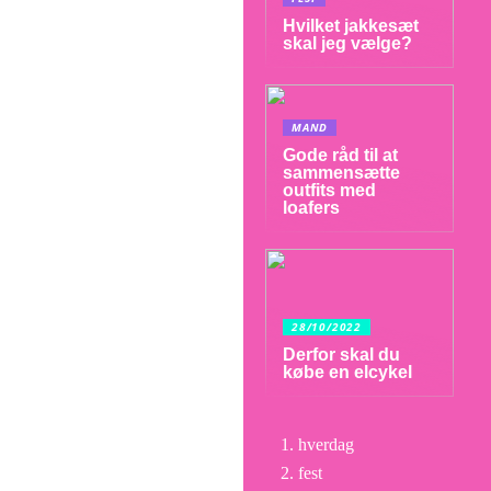
Hvilket jakkesæt
skal jeg vælge?
MAND
Gode råd til at
sammensætte
outfits med
loafers
28/10/2022
Derfor skal du
købe en elcykel
hverdag
fest