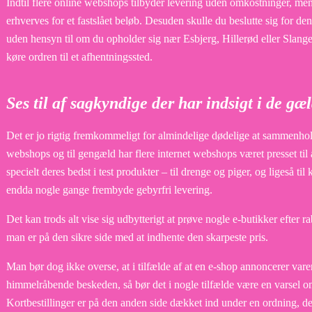
Indtil flere online webshops tilbyder levering uden omkostninger, men
erhverves for et fastslået beløb. Desuden skulle du beslutte sig for den
uden hensyn til om du opholder sig nær Esbjerg, Hillerød eller Slangeru
køre ordren til et afhentningssted.
Ses til af sagkyndige der har indsigt i de g
Det er jo rigtig fremkommeligt for almindelige dødelige at sammenhold
webshops og til gengæld har flere internet webshops været presset til 
specielt deres bedst i test produkter – til drenge og piger, og ligeså 
endda nogle gange frembyde gebyrfri levering.
Det kan trods alt vise sig udbytterigt at prøve nogle e-butikker efter rab
man er på den sikre side med at indhente den skarpeste pris.
Man bør dog ikke overse, at i tilfælde af at en e-shop annoncerer varer
himmelråbende beskeden, så bør det i nogle tilfælde være en varsel o
Kortbestillinger er på den anden side dækket ind under en ordning, der