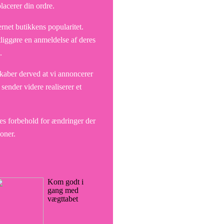
placerer din ordre.
ernet butikkens popularitet.
tliggøre en anmeldelse af deres
.
skaber derved at vi annoncerer
sender videre realiserer et
es forbehold for ændringer der
ioner.
Kom godt i
gang med
vægttabet