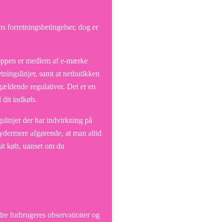
s forretningsbetingelser, dog er
hoppen er medlem af e-mærke
etningslinjer, samt at netbutikken
gældende regulativer. Det er en
 dit indkøb.
gslinjer der har indvirkning på
et ydermere afgørende, at man altid
sit køb, uanset om du
ndre forbrugeres observationer og