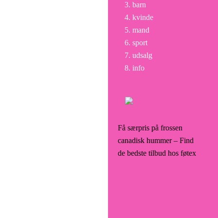
barn
kvinde
mand
sport
udsalg
info
Få særpris på frossen
canadisk hummer – Find
de bedste tilbud hos føtex