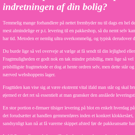
indretningen af din bolig?
Temmelig mange forhandlere på nettet frembyder nu til dags en hel de
mest almindelige er p.t. levering til en pakkeshop, så du nemt selv ka
har tid. Metoden er nemlig ultra overkommelig, og typisk derudover d
Du burde lige så vel overveje at vælge at få sendt til din lejlighed eller
Fragtmuligheden er godt nok en tak mindre prisbillig, men lige så v
prisbilligste fragtmetode er dog at hente ordren selv, men dette står o
nærved webshoppens lager.
Fragttiden kan vise sig at være ekstremt vital ifald man står og skal br
øjemed er det ret så essentielt at man gransker den anslåede leverin
En stor portion e-firmaer tilsiger levering på blot en enkelt hverdag 
det forudsætter at handlen gemmenføres inden et konkret klokkeslæt, 
sandsynligt kan nå at få varerne skippet afsted før de pakkeansatte har