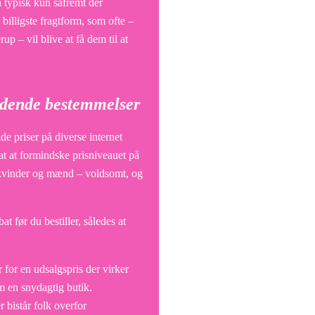
 typisk kun såfremt der
 billigste fragtform, som ofte –
p – vil blive at få dem til at
ældende bestemmelser
e priser på diverse internet
at at formindske prisniveauet på
til kvinder og mænd – voldsomt, og
at før du bestiller, således at
 for en udsalgspris der virker
m en snydagtig butik.
 bistår folk overfor