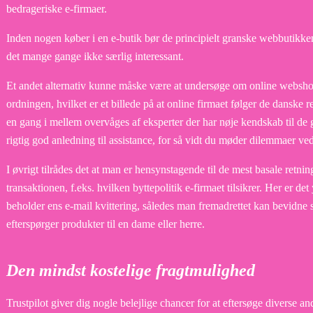
bedrageriske e-firmaer.
Inden nogen køber i en e-butik bør de principielt granske webbutikken
det mange gange ikke særlig interessant.
Et andet alternativ kunne måske være at undersøge om online webs
ordningen, hvilket er et billede på at online firmaet følger de danske r
en gang i mellem overvåges af eksperter der har nøje kendskab til de 
rigtig god anledning til assistance, for så vidt du møder dilemmaer ved
I øvrigt tilrådes det at man er hensynstagende til de mest basale retnin
transaktionen, f.eks. hvilken byttepolitik e-firmaet tilsikrer. Her er d
beholder ens e-mail kvittering, således man fremadrettet kan bevidne 
efterspørger produkter til en dame eller herre.
Den mindst kostelige fragtmulighed
Trustpilot giver dig nogle belejlige chancer for at eftersøge diverse a