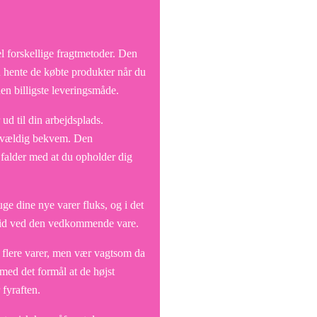
l forskellige fragtmetoder. Den
n hente de købte produkter når du
en billigste leveringsmåde.
 ud til din arbejdsplads.
el vældig bekvem. Den
g falder med at du opholder dig
uge dine nye varer fluks, og i det
gstid ved den vedkommende vare.
på flere varer, men vær vagtsom da
med det formål at de højst
 fyraften.