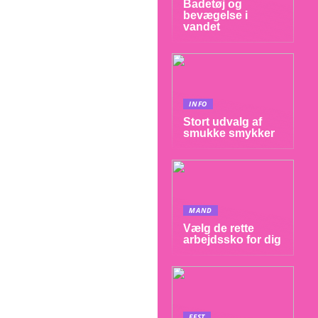
Badetøj og
bevægelse i
vandet
INFO
Stort udvalg af
smukke smykker
MAND
Vælg de rette
arbejdssko for dig
FEST