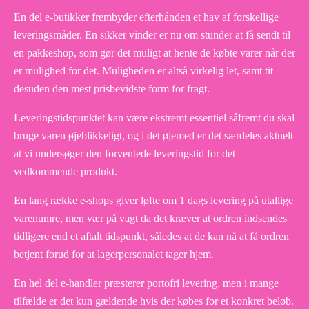
En del e-butikker frembyder efterhånden et hav af forskellige
leveringsmåder. En sikker vinder er nu om stunder at få sendt til
en pakkeshop, som gør det muligt at hente de købte varer når der
er mulighed for det. Muligheden er altså virkelig let, samt tit
desuden den mest prisbevidste form for fragt.
Leveringstidspunktet kan være ekstremt essentiel såfremt du skal
bruge varen øjeblikkeligt, og i det øjemed er det særdeles aktuelt
at vi undersøger den forventede leveringstid for det
vedkommende produkt.
En lang række e-shops giver løfte om 1 dags levering på utallige
varenumre, men vær på vagt da det kræver at ordren indsendes
tidligere end et aftalt tidspunkt, således at de kan nå at få ordren
betjent forud for at lagerpersonalet tager hjem.
En hel del e-handler præsterer portofri levering, men i mange
tilfælde er det kun gældende hvis der købes for et konkret beløb.