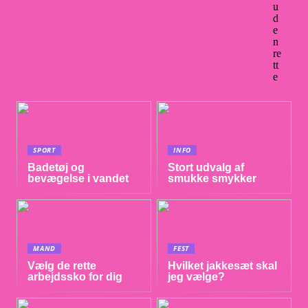
u
d
e
n
re
tt
e
SPORT
INFO
Badetøj og
Stort udvalg af
bevægelse i vandet
smukke smykker
MAND
FEST
Vælg de rette
Hvilket jakkesæt skal
arbejdssko for dig
jeg vælge?