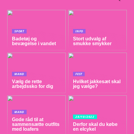
SPORT
INFO
Badetøj og
Stort udvalg af
bevægelse i vandet
smukke smykker
MAND
FEST
Vælg de rette
Hvilket jakkesæt skal
arbejdssko for dig
jeg vælge?
MAND
28/10/2022
Gode råd til at
sammensætte outfits
Derfor skal du købe
med loafers
en elcykel