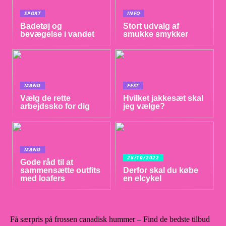
SPORT
INFO
Badetøj og
Stort udvalg af
bevægelse i vandet
smukke smykker
MAND
FEST
Vælg de rette
Hvilket jakkesæt skal
arbejdssko for dig
jeg vælge?
MAND
28/10/2022
Gode råd til at
sammensætte outfits
Derfor skal du købe
med loafers
en elcykel
Få særpris på frossen canadisk hummer – Find de bedste tilbud