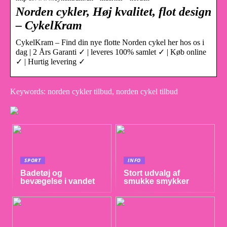
Norden cykler, Høj kvalitet, flot design
– CykelKram
CykelKram – Find din nye flotte Norden cykel her hos os i
dag | 2 Års Garanti ✓ | leveres 100% samlet ✓ | Køb online
✓ | Hurtig levering ✓
Keywords: norden cykler tilbud, norden cykel tilbud
SPORT
INFO
Badetøj og
Stort udvalg af
bevægelse i vandet
smukke smykker